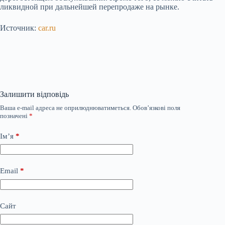
ликвидной при дальнейшей перепродаже на рынке.
Источник:
car.ru
Залишити відповідь
Ваша e-mail адреса не оприлюднюватиметься.
Обов’язкові поля
позначені
*
Ім’я
*
Email
*
Сайт