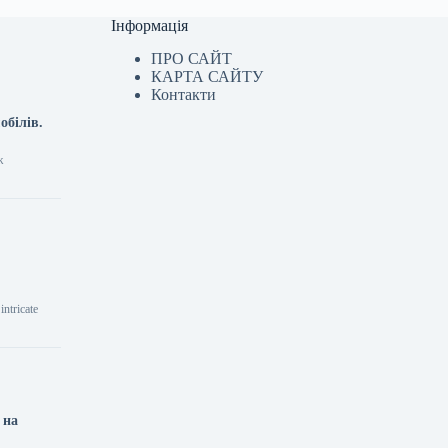
Інформація
ПРО САЙТ
КАРТА САЙТУ
Контакти
обілів.
ж
ntricate
 на