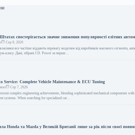
ни
Штатах спостерігається значне зниження популярності елітних автом
н
Сер 8, 2026
власники все частіше віддають перевагу моделям від виробників масового сегмента, ані
ум-класу. Дані, зібрані J.D. Power за перше…
o Service: Complete Vehicle Maintenance & ECU Tuning
овал
Сер 7, 2026
resent complex engineering achievements, blending sophisticated mechanical components with i
nt systems. When searching for specialized car…
ла Honda та Mazda у Великій Британії лише за рік після своєї появи