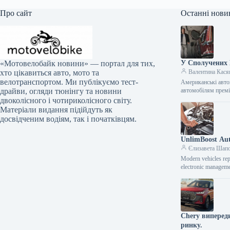
Про сайт
Останні нови
У Сполучених 
«Мотовелобайк новини» — портал для тих,
Валентина Кася
хто цікавиться авто, мото та
велотранспортом. Ми публікуємо тест-
Американські авто
автомобілям премі
драйви, огляди тюнінгу та новини
двоколісного і чотириколісного світу.
Матеріали видання підійдуть як
досвідченим водіям, так і початківцям.
UnlimBoost Aut
Єлизавета Шап
Modern vehicles rep
electronic manageme
Chery випереди
ринку.