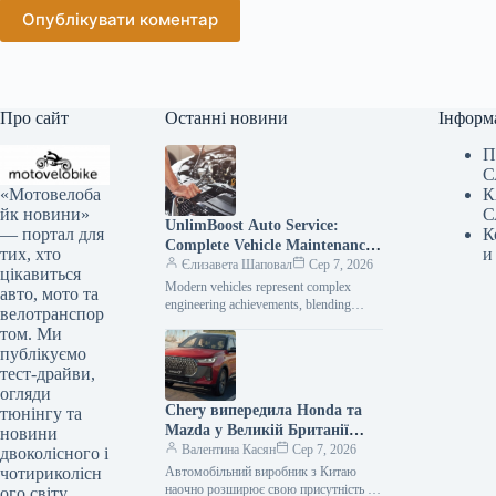
Опублікувати коментар
Про сайт
Останні новини
Інформ
П
С
«Мотовелоба
К
йк новини»
С
UnlimBoost Auto Service:
— портал для
К
Complete Vehicle Maintenance
тих, хто
и
& ECU Tuning
Єлизавета Шаповал
Сер 7, 2026
цікавиться
Modern vehicles represent complex
авто, мото та
engineering achievements, blending
велотранспор
sophisticated mechanical components
том. Ми
with intricate electronic management
публікуємо
systems. When searching for specialized
тест-драйви,
car…
огляди
Chery випередила Honda та
тюнінгу та
Mazda у Великій Британії
новини
лише за рік після своєї появи
Валентина Касян
Сер 7, 2026
двоколісного і
на ринку.
чотириколісн
Автомобільний виробник з Китаю
наочно розширює свою присутність на
ого світу.