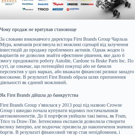
Чому продаж не врятував становище
За словами виконавчого директора First Brands Group Чарльза
Мура, компанія розглянула всі можливі сценарії від залучення
інвестицій до продажу проблемних активів. Однак жоден із
варіантів не дозволив знайти ефективне рішення, яке дало б
змогу продовжити роботу Autolite, Cardone та Brake Parts Inc. По
суті, це означає, що потенційні покупці або не бачили
перспектив у цих марках, або вважали фінансові ризики занадто
високими. В результаті First Brands обрала шлях припинення
діяльності як єдиний можливий.
Як First Brands дійшла до банкрутства
First Brands Group з’явилася у 2013 році під назвою Crowne
Group і швидко почала купувати відомих постачальників
автокомпонентів. До її портфеля увійшли такі імена, як Fram,
Trico та Draw-Tite. Інтенсивна експансія дозволила створити
велику імперію, але водночас призвела до накопичення значних
боргів. В результаті фінансовий тягар став непідйомним, і