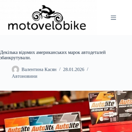
Перейти
до
вмісту
Декілька відомих американських марок автодеталей
збанкрутували.
Валентина Касян
28.01.2026
Автоновини