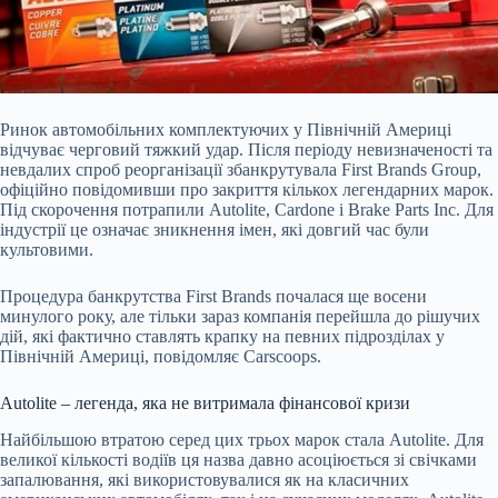
Ринок автомобільних комплектуючих у Північній Америці
відчуває черговий тяжкий удар. Після періоду невизначеності та
невдалих спроб реорганізації збанкрутувала First Brands Group,
офіційно повідомивши про закриття кількох легендарних марок.
Під скорочення потрапили Autolite, Cardone і Brake Parts Inc. Для
індустрії це означає зникнення імен, які довгий час були
культовими.
Процедура банкрутства First Brands почалася ще восени
минулого року, але тільки зараз компанія перейшла до рішучих
дій, які фактично ставлять крапку на певних підрозділах у
Північній Америці, повідомляє Carscoops.
Autolite – легенда, яка не витримала фінансової кризи
Найбільшою втратою серед цих трьох марок стала Autolite. Для
великої кількості водіїв ця назва давно асоціюється зі свічками
запалювання, які використовувалися як на класичних