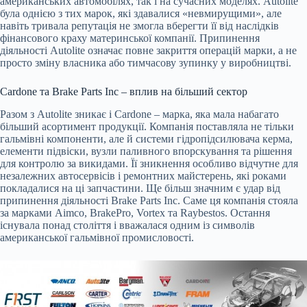
американських автомобілях, так і на сучасних моделях. Autolite
була однією з тих марок, які здавалися «невмирущими», але
навіть тривала репутація не змогла вберегти її від наслідків
фінансового краху материнської компанії. Припинення
діяльності Autolite означає повне закриття операцій марки, а не
просто зміну власника або тимчасову зупинку у виробництві.
Cardone та Brake Parts Inc – вплив на більший сектор
Разом з Autolite зникає і Cardone – марка, яка мала набагато
більший асортимент продукції. Компанія поставляла не тільки
гальмівні компоненти, але й системи гідропідсилювача керма,
елементи підвіски, вузли паливного впорскування та рішення
для контролю за викидами. Її зникнення особливо відчутне для
незалежних автосервісів і ремонтних майстерень, які роками
покладалися на ці запчастини. Ще більш значним є удар від
припинення діяльності Brake Parts Inc. Саме ця компанія стояла
за марками Aimco, BrakePro, Vortex та Raybestos. Остання
існувала понад століття і вважалася одним із символів
американської гальмівної промисловості.