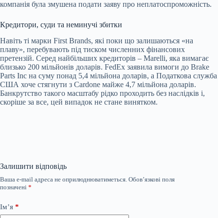
компанія була змушена подати заяву про неплатоспроможність.
Кредитори, суди та неминучі збитки
Навіть ті марки First Brands, які поки що залишаються «на
плаву», перебувають під тиском численних фінансових
претензій. Серед найбільших кредиторів – Marelli, яка вимагає
близько 200 мільйонів доларів. FedEx заявила вимоги до Brake
Parts Inc на суму понад 5,4 мільйона доларів, а Податкова служба
США хоче стягнути з Cardone майже 4,7 мільйона доларів.
Банкрутство такого масштабу рідко проходить без наслідків і,
скоріше за все, цей випадок не стане винятком.
Залишити відповідь
Ваша e-mail адреса не оприлюднюватиметься.
Обов’язкові поля
позначені
*
Ім’я
*