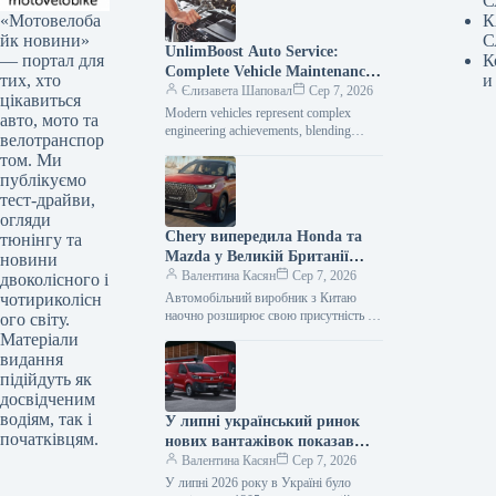
С
«Мотовелоба
К
йк новини»
С
UnlimBoost Auto Service:
— портал для
К
Complete Vehicle Maintenance
тих, хто
и
& ECU Tuning
Єлизавета Шаповал
Сер 7, 2026
цікавиться
Modern vehicles represent complex
авто, мото та
engineering achievements, blending
велотранспор
sophisticated mechanical components
том. Ми
with intricate electronic management
публікуємо
systems. When searching for specialized
тест-драйви,
car…
огляди
Chery випередила Honda та
тюнінгу та
Mazda у Великій Британії
новини
лише за рік після своєї появи
Валентина Касян
Сер 7, 2026
двоколісного і
на ринку.
чотириколісн
Автомобільний виробник з Китаю
наочно розширює свою присутність на
ого світу.
британському ринку, здобувши 2-
Матеріали
відсоткову частку менш ніж за 12
видання
місяців від…
підійдуть як
досвідченим
водіям, так і
У липні український ринок
початківцям.
нових вантажівок показав
зростання продажів на 34
Валентина Касян
Сер 7, 2026
відсотки.
У липні 2026 року в Україні було