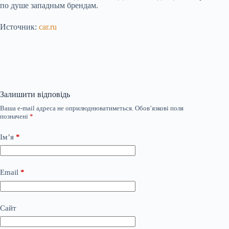
по душе западным брендам.
Источник:
car.ru
Залишити відповідь
Ваша e-mail адреса не оприлюднюватиметься.
Обов’язкові поля
позначені
*
Ім’я
*
Email
*
Сайт