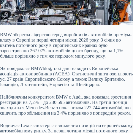
BMW зберегла лідерство серед виробників автомобілів преміум-
класу в Європі за перші чотири місяці 2026 року. З січня по
квітень поточного року в європейських країнах було
зареєстровано 267 075 автомобілів цього бренду, що на 1,1%
більше порівняно з тим же періодом минулого року.
Як повідомляє BMWblog, такі дані наводить Європейська
асоціація автовиробників (ACEA). Статистичні звіти охоплюють
усі 27 країн Європейського Союзу, а також Велику Британію,
Ісландію, Ліхтенштейн, Норвегію та Швейцарію.
Найближчим конкурентом BMW є Audi, яка показала зростання
реєстрацій на 7,2% – до 230 595 автомобілів. На третій позиції
знаходиться Mercedes-Benz з показником 222 744 автомобілі, що
свідчить про збільшення на 3,4% порівняно з попереднім роком.
Водночас Lexus спостерігає зниження позицій на європейському
автомобільному ринку. За перші чотири місяці поточного року