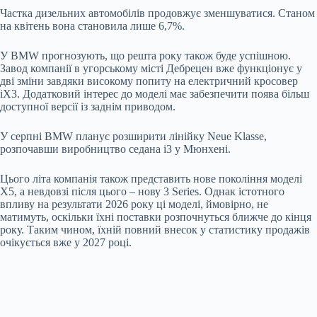
Частка дизельних автомобілів продовжує зменшуватися. Станом
на квітень вона становила лише 6,7%.
У BMW прогнозують, що решта року також буде успішною.
Завод компанії в угорському місті Дебрецен вже функціонує у
дві зміни завдяки високому попиту на електричний кросовер
iX3. Додатковий інтерес до моделі має забезпечити поява більш
доступної версії із заднім приводом.
У серпні BMW планує розширити лінійку Neue Klasse,
розпочавши виробництво седана i3 у Мюнхені.
Цього літа компанія також представить нове покоління моделі
X5, а невдовзі після цього – нову 3 Series. Однак істотного
впливу на результати 2026 року ці моделі, ймовірно, не
матимуть, оскільки їхні поставки розпочнуться ближче до кінця
року. Таким чином, їхній повний внесок у статистику продажів
очікується вже у 2027 році.