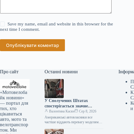
Save my name, email and website in this browser for the
next time I comment.
Опублікувати коментар
Про сайт
Останні новини
Інформ
П
С
«Мотовелоба
К
йк новини»
С
У Сполучених Штатах
— портал для
К
спостерігається значне
тих, хто
и
зниження популярності
Валентина Касян
Сер 8, 2026
цікавиться
елітних автомобілів.
Американські автовласники все
авто, мото та
частіше віддають перевагу моделям
велотранспор
від виробників масового сегмента,
том. Ми
аніж автомобілям преміум-класу. Дані,