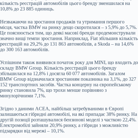
кількість реєстрацій автомобілів цього бренду зменшилася на
10,8% до 23 885 одиниць.
Незважаючи на зростання продажів та утримання першого
місця, частка BMW на ринку дещо скоротилася – з 5,9% до 5,7%.
Це пояснюється тим, що деякі масові бренди продемонстрували
значно вищі темпи зростання. Наприклад, Fiat збільшив кількість
реєстрацій на 29,2% до 131 863 автомобілів, а Skoda – на 14,6%
до 300 163 автомобілів.
Успішним також виявився початок року для MINI, що входить до
складу BMW Group. Кількість реєстрацій цього бренду
збільшилася на 12,8% і досягла 60 077 автомобілів. Загалом
BMW Group відзначилася зростанням показника на 3,1%, до 327
152 транспортних засобів. Частка концерну на європейському
ринку становила 7%, що трохи менше порівняно з
минулорічними 7,1%.
Згідно з даними ACEA, найбільш затребуваними в Європі
залишаються гібридні автомобілі, на які припадає 38% ринку. На
другій позиції розташувалися бензинові моделі з часткою 22,4%.
Електромобілі зайняли 20,9% ринку, а гібриди з можливістю
підзарядки від мережі – 10,1%.