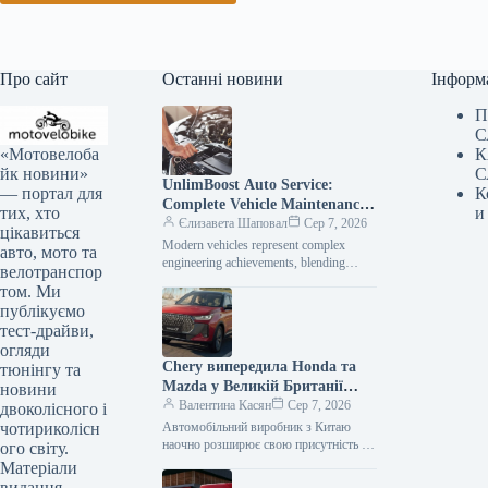
Про сайт
Останні новини
Інформ
П
С
«Мотовелоба
К
йк новини»
С
UnlimBoost Auto Service:
— портал для
К
Complete Vehicle Maintenance
тих, хто
и
& ECU Tuning
Єлизавета Шаповал
Сер 7, 2026
цікавиться
Modern vehicles represent complex
авто, мото та
engineering achievements, blending
велотранспор
sophisticated mechanical components
том. Ми
with intricate electronic management
публікуємо
systems. When searching for specialized
тест-драйви,
car…
огляди
Chery випередила Honda та
тюнінгу та
Mazda у Великій Британії
новини
лише за рік після своєї появи
Валентина Касян
Сер 7, 2026
двоколісного і
на ринку.
чотириколісн
Автомобільний виробник з Китаю
наочно розширює свою присутність на
ого світу.
британському ринку, здобувши 2-
Матеріали
відсоткову частку менш ніж за 12
видання