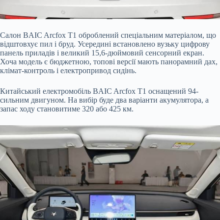
Салон BAIC Arcfox T1 оброблений спеціальним матеріалом, що
відштовхує пил і бруд. Усередині встановлено вузьку цифрову
панель приладів і великий 15,6-дюймовий сенсорний екран.
Хоча модель є бюджетною, топові версії мають панорамний дах,
клімат-контроль і електропривод сидінь.
Китайський електромобіль BAIC Arcfox T1 оснащений 94-
сильним двигуном. На вибір буде два варіанти акумулятора, а
запас ходу становитиме 320 або 425 км.