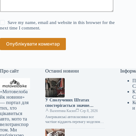
Save my name, email and website in this browser for the
next time I comment.
Опублікувати коментар
Про сайт
Останні новини
Інформ
П
С
«Мотовелоба
К
йк новини»
С
У Сполучених Штатах
— портал для
К
спостерігається значне
тих, хто
и
зниження популярності
Валентина Касян
Сер 8, 2026
цікавиться
елітних автомобілів.
Американські автовласники все
авто, мото та
частіше віддають перевагу моделям
велотранспор
від виробників масового сегмента,
том. Ми
аніж автомобілям преміум-класу. Дані,
публікуємо