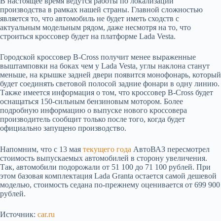
В настоящее время ведутся работы по локализации
производства в рамках нашей страны. Главной сложностью
является то, что автомобиль не будет иметь сходств с
актуальным модельным рядом, даже несмотря на то, что
строиться кроссовер будет на платформе Lada Vesta.
Городской кроссовер B-Cross получит менее выраженные
выштамповки на боках чем у Lada Vesta, углы наклона станут
меньше, на крышке задней двери появится монофонарь, который
будет соединять световой полосой задние фонари в одну линию.
Также имеется информация о том, что кроссовер B-Cross будет
оснащаться 150-сильным бензиновым мотором. Более
подробную информацию о выпуске нового кроссовера
производитель сообщит только после того, когда будет
официально запущено производство.
Напомним, что с 13 мая
текущего года
АвтоВАЗ пересмотрел
стоимость выпускаемых автомобилей в сторону увеличения.
Так, автомобили подорожали от 51 100 до 71 100 рублей. При
этом базовая комплектация Lada Granta остается самой дешевой
моделью, стоимость седана по-прежнему оценивается от 699 900
рублей.
Источник:
car.ru