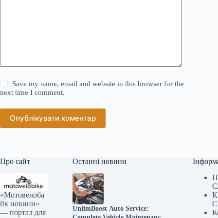
Save my name, email and website in this browser for the
next time I comment.
Опублікувати коментар
Про сайт
Останні новини
Інформ
П
С
«Мотовелоба
К
йк новини»
С
UnlimBoost Auto Service:
— портал для
К
Complete Vehicle Maintenance