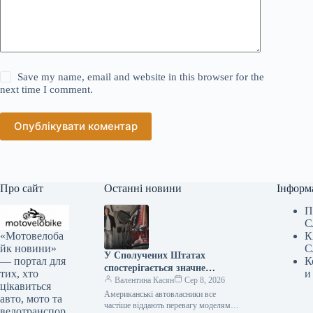
Save my name, email and website in this browser for the
next time I comment.
Опублікувати коментар
Про сайт
Останні новини
Інформ
П
С
«Мотовелоба
К
йк новини»
С
У Сполучених Штатах
— портал для
К
спостерігається значне
тих, хто
и
зниження популярності
Валентина Касян
Сер 8, 2026
цікавиться
елітних автомобілів.
Американські автовласники все
авто, мото та
частіше віддають перевагу моделям
велотранспор