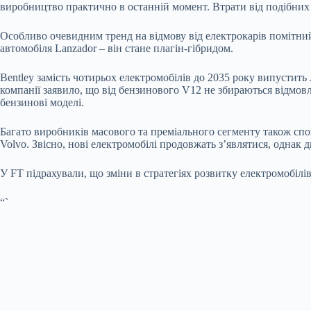
виробництво практично в останній момент. Втрати від подібних 
Особливо очевидним тренд на відмову від електрокарів помітний
автомобіля Lanzador – він стане плагін-гібридом.
Bentley замість чотирьох електромобілів до 2035 року випустить
компанії заявило, що від бензинового V12 не збираються відмовл
бензинові моделі.
Багато виробників масового та преміального сегменту також спові
Volvo. Звісно, нові електромобілі продовжать з’являтися, однак
У FT підрахували, що зміни в стратегіях розвитку електромобілів
“`