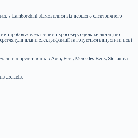
ад, у Lamborghini відмовилися від першого електричного
oyce випробовує електричний кросовер, однак керівництво
 переглянули плани електрифікації та готуються випустити нові
и від представників Audi, Ford, Mercedes-Benz, Stellantis і
ів доларів.