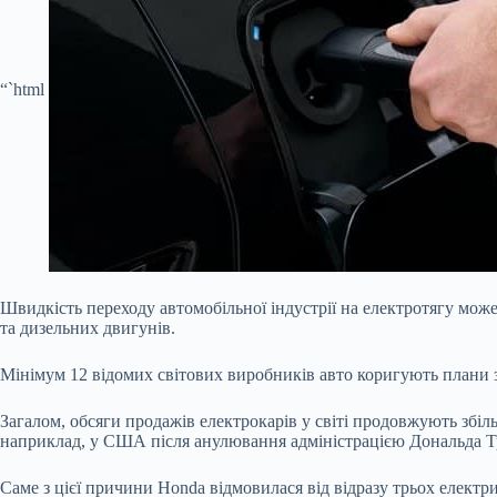
“`html
Швидкість переходу автомобільної індустрії на електротягу мож
та дизельних двигунів.
Мінімум 12 відомих світових виробників авто коригують плани з
Загалом, обсяги продажів електрокарів у світі продовжують збіль
наприклад, у США після анулювання адміністрацією Дональда Тра
Саме з цієї причини Honda відмовилася від відразу трьох елект