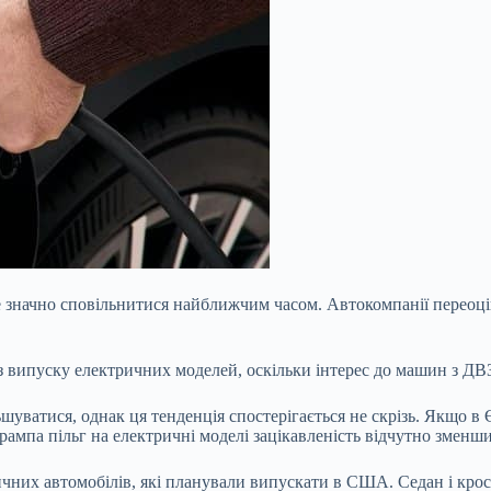
е значно сповільнитися найближчим часом. Автокомпанії переоці
 випуску електричних моделей, оскільки інтерес до машин з ДВЗ
шуватися, однак ця тенденція спостерігається не скрізь. Якщо в 
мпа пільг на електричні моделі зацікавленість відчутно зменши
ричних автомобілів, які планували випускати в США. Седан і кро