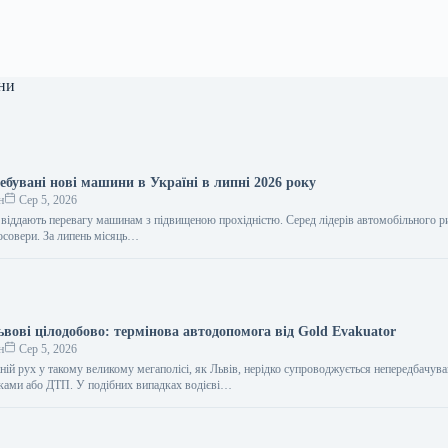
ни
ебувані нові машини в Україні в липні 2026 року
н
Сер 5, 2026
віддають перевагу машинам з підвищеною прохідністю. Серед лідерів автомобільного р
осовери. За липень місяць…
ьвові цілодобово: термінова автодопомога від Gold Evakuator
н
Сер 5, 2026
ній рух у такому великому мегаполісі, як Львів, нерідко супроводжується непередбачув
ками або ДТП. У подібних випадках водієві…