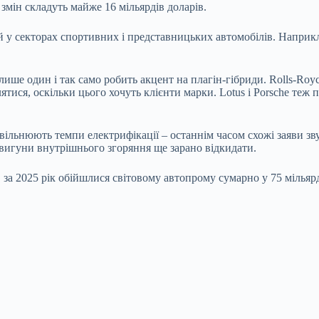
змін складуть майже 16 мільярдів доларів.
 у секторах спортивних і представницьких автомобілів. Наприкл
 лише один і так само робить акцент на плагін-гібриди. Rolls-R
ятися, оскільки цього хочуть клієнти марки. Lotus і Porsche теж
льнюють темпи електрифікації – останнім часом схожі заяви звучал
 двигуни внутрішнього згоряння ще зарано відкидати.
 за 2025 рік обійшлися світовому автопрому сумарно у 75 мільярд