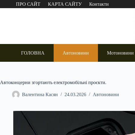
Перейти
ПРО САЙТ
КАРТА САЙТУ
Контакти
до
вмісту
ГОЛОВНА
Автоновини
Мотоновини
Автоконцерни згортають електромобільні проєкти.
Валентина Касян
24.03.2026
Автоновини