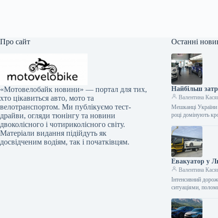
Про сайт
Останні нови
Найбільш затр
«Мотовелобайк новини» — портал для тих,
Валентина Кася
хто цікавиться авто, мото та
велотранспортом. Ми публікуємо тест-
Мешканці України 
році домінують кр
драйви, огляди тюнінгу та новини
двоколісного і чотириколісного світу.
Матеріали видання підійдуть як
досвідченим водіям, так і початківцям.
Евакуатор у Л
Валентина Кася
Інтенсивний дорож
ситуаціями, полом