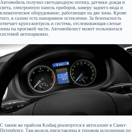
Автомобиль получил светодиодную оптику, датчики дождя и
света, электронную панель приборов, камеру заднего вида и
климатическое оборудование, работающее на две зоны. Кроме
того, в салоне есть панорамное остекление. За безопасность
отвечает круиз-контроль и система, отслеживающая слепые
зоны на проезжей части. Автомобилист может пользоваться
системой автопарковки.
С таким же прайсом Kodiaq реализуется в автосалоне в Санкт-
Петербурге. Там модель представлена в топовом исполнении по