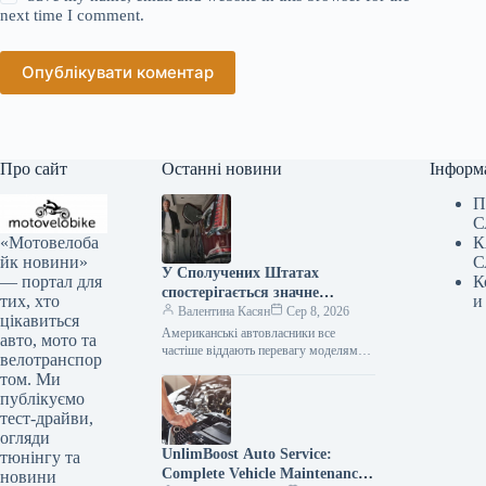
next time I comment.
Опублікувати коментар
Про сайт
Останні новини
Інформ
П
С
«Мотовелоба
К
йк новини»
С
У Сполучених Штатах
— портал для
К
спостерігається значне
тих, хто
и
зниження популярності
Валентина Касян
Сер 8, 2026
цікавиться
елітних автомобілів.
Американські автовласники все
авто, мото та
частіше віддають перевагу моделям
велотранспор
від виробників масового сегмента,
том. Ми
аніж автомобілям преміум-класу. Дані,
публікуємо
зібрані J.D. Power за перше…
тест-драйви,
огляди
UnlimBoost Auto Service:
тюнінгу та
Complete Vehicle Maintenance
новини