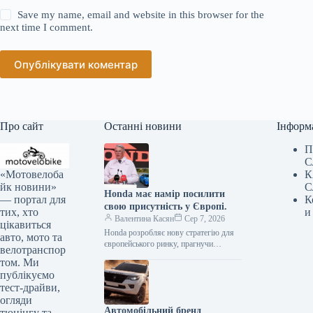
Save my name, email and website in this browser for the
next time I comment.
Опублікувати коментар
Про сайт
Останні новини
Інформ
П
С
«Мотовелоба
К
йк новини»
С
Honda має намір посилити
— портал для
К
свою присутність у Європі.
тих, хто
и
Валентина Касян
Сер 7, 2026
цікавиться
Honda розробляє нову стратегію для
авто, мото та
європейського ринку, прагнучи
велотранспор
відновити позиції після суттєвого
том. Ми
спаду обсягів збуту. Протягом
публікуємо
десятиліття компанія відзначила
тест-драйви,
зменшення…
огляди
Автомобільний бренд
тюнінгу та