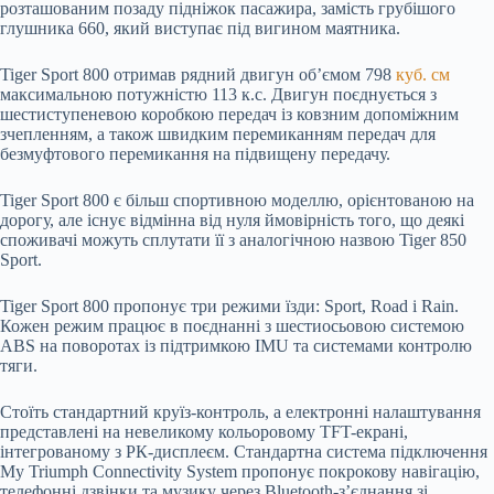
розташованим позаду підніжок пасажира, замість грубішого
глушника 660, який виступає під вигином маятника.
Tiger Sport 800 отримав рядний двигун об’ємом 798
куб. см
максимальною потужністю 113 к.с. Двигун поєднується з
шестиступеневою коробкою передач із ковзним допоміжним
зчепленням, а також швидким перемиканням передач для
безмуфтового перемикання на підвищену передачу.
Tiger Sport 800 є більш спортивною моделлю, орієнтованою на
дорогу, але існує відмінна від нуля ймовірність того, що деякі
споживачі можуть сплутати її з аналогічною назвою Tiger 850
Sport.
Tiger Sport 800 пропонує три режими їзди: Sport, Road і Rain.
Кожен режим працює в поєднанні з шестиосьовою системою
ABS на поворотах із підтримкою IMU та системами контролю
тяги.
Стоїть стандартний круїз-контроль, а електронні налаштування
представлені на невеликому кольоровому TFT-екрані,
інтегрованому з РК-дисплеєм. Стандартна система підключення
My Triumph Connectivity System пропонує покрокову навігацію,
телефонні дзвінки та музику через Bluetooth-з’єднання зі