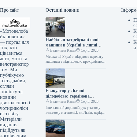
Про сайт
Останні новини
Інформ
П
С
«Мотовелоба
К
йк новини»
С
Найбільш затребувані нові
— портал для
К
машини в Україні в липні
тих, хто
и
2026 року
Валентина Касян
Сер 5, 2026
цікавиться
Мешканці України віддають перевагу
авто, мото та
машинам з підвищеною прохідністю.
велотранспор
Серед лідерів автомобільного ринку у
том. Ми
2026 році домінують кросовери. За
публікуємо
липень місяць…
тест-драйви,
огляди
Евакуатор у Львові
тюнінгу та
цілодобово: термінова
новини
автодопомога від Gold
Валентина Касян
Сер 5, 2026
двоколісного і
Evakuator
чотириколісн
Інтенсивний дорожній рух у такому
великому мегаполісі, як Львів, нерідко
ого світу.
супроводжується непередбачуваними
Матеріали
ситуаціями, поломками або ДТП. У
видання
подібних випадках водієві…
підійдуть як
досвідченим