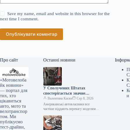
Save my name, email and website in this browser for the
next time I comment.
Опублікувати коментар
Про сайт
Останні новини
Інформ
П
С
«Мотовелоба
К
йк новини»
С
У Сполучених Штатах
— портал для
К
спостерігається значне
тих, хто
и
зниження популярності
Валентина Касян
Сер 8, 2026
цікавиться
елітних автомобілів.
Американські автовласники все
авто, мото та
частіше віддають перевагу моделям
велотранспор
від виробників масового сегмента,
том. Ми
аніж автомобілям преміум-класу. Дані,
публікуємо
зібрані J.D. Power за перше…
тест-драйви,