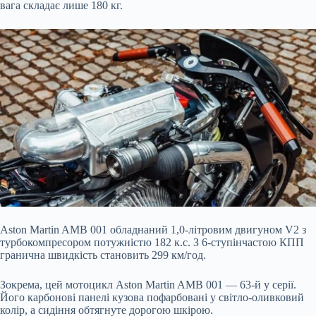
вага складає лише 180 кг.
Aston Martin AMB 001 обладнаний 1,0-літровим двигуном V2 з
турбокомпресором потужністю 182 к.с. З 6-ступінчастою КПП
гранична швидкість становить 299 км/год.
Зокрема, цей мотоцикл Aston Martin AMB 001 — 63-й у серії.
Його карбонові панелі кузова пофарбовані у світло-оливковий
колір, а сидіння обтягнуте дорогою шкірою.