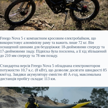
Freego Nova 5 є компактним кросовим електробайком, що
використовує алюмінієву раму та важить лише 72 кг. Він
оснащений шинами для бездоріжжя: 18-дюймовими спереду та
17-дюймовими ззаду. Підвіска була посилена, а її хід збільшений
до 210 мм спереду та 78 мм позаду.
Стандартна версія Freego Nova 5 обладнана електромотором
потужністю 10,7 к.с. (8 кВт), що дозволяє досягати швидкості 85
км/год. Завдяки акумулятору ємністю 40 А-год, максимальна
дистанція пробігу складає 113 км.