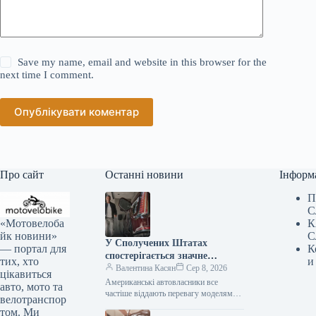
Save my name, email and website in this browser for the
next time I comment.
Опублікувати коментар
Про сайт
Останні новини
Інформ
П
С
«Мотовелоба
К
йк новини»
С
У Сполучених Штатах
— портал для
К
спостерігається значне
тих, хто
и
зниження популярності
Валентина Касян
Сер 8, 2026
цікавиться
елітних автомобілів.
Американські автовласники все
авто, мото та
частіше віддають перевагу моделям
велотранспор
від виробників масового сегмента,
том. Ми