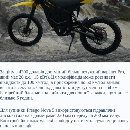
За ціну в 4300 доларів доступний більш потужний варіант Pro,
який має 20 к.с. (15 кВт). Ця модифікація може розвивати
швидкість до 100 км/год, а прискорення до 50 км/год займає
всього 2 секунди. Однак, дальність ходу тут менша – 64 км.
Батарейний блок можна вийняти для повної зарядки, що триває
близько 6 годин.
Для зупинки Freego Nova 5 використовуються гідравлічні
дискові гальма з діаметрами 220 мм спереду та 200 мм ззаду.
Електробайк також має світлодіодну оптику та сучасну цифрову
панель приладів.