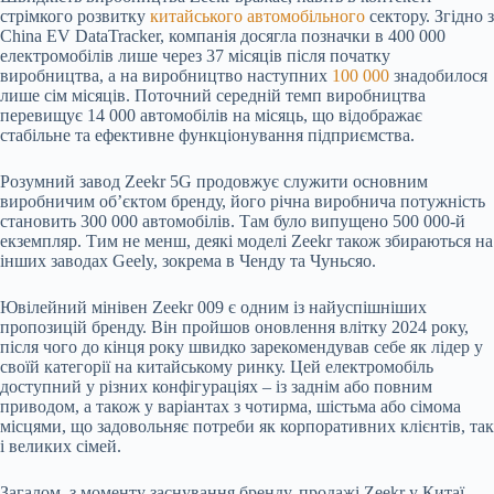
стрімкого розвитку
китайського автомобільного
сектору. Згідно з
China EV DataTracker, компанія досягла позначки в 400 000
електромобілів лише через 37 місяців після початку
виробництва, а на виробництво наступних
100 000
знадобилося
лише сім місяців. Поточний середній темп виробництва
перевищує 14 000 автомобілів на місяць, що відображає
стабільне та ефективне функціонування підприємства.
Розумний завод Zeekr 5G продовжує служити основним
виробничим об’єктом бренду, його річна виробнича потужність
становить 300 000 автомобілів. Там було випущено 500 000-й
екземпляр. Тим не менш, деякі моделі Zeekr також збираються на
інших заводах Geely, зокрема в Ченду та Чуньсяо.
Ювілейний мінівен Zeekr 009 є одним із найуспішніших
пропозицій бренду. Він пройшов оновлення влітку 2024 року,
після чого до кінця року швидко зарекомендував себе як лідер у
своїй категорії на китайському ринку. Цей електромобіль
доступний у різних конфігураціях – із заднім або повним
приводом, а також у варіантах з чотирма, шістьма або сімома
місцями, що задовольняє потреби як корпоративних клієнтів, так
і великих сімей.
Загалом, з моменту заснування бренду, продажі Zeekr у Китаї