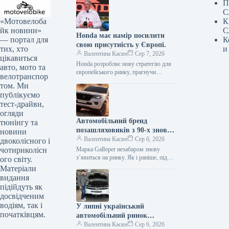
П
С
«Мотовелоба
К
йк новини»
С
Honda має намір посилити
— портал для
К
свою присутність у Європі.
тих, хто
и
Валентина Касян
Сер 7, 2026
цікавиться
Honda розробляє нову стратегію для
авто, мото та
європейського ринку, прагнучи
велотранспор
відновити позиції після суттєвого
том. Ми
спаду обсягів збуту. Протягом
публікуємо
десятиліття компанія відзначила
тест-драйви,
зменшення…
огляди
Автомобільний бренд
тюнінгу та
позашляховиків з 90-х знову
новини
з’явиться на ринку.
Валентина Касян
Сер 6, 2026
двоколісного і
чотириколісн
Марка Galloper незабаром знову
з’явиться на ринку. Як і раніше, під
ого світу.
цією торговою маркою будуть
Матеріали
випускатися автомобілі підвищеної
видання
прохідності. Відродженням…
підійдуть як
досвідченим
водіям, так і
У липні український
початківцям.
автомобільний ринок
відзначився посиленням
Валентина Касян
Сер 6, 2026