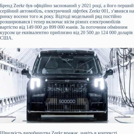
Бренд Zeekr був офіційно заснований у 2021 році, а його перший
серійний автомобіль, електричний ліфтбек Zeekr
001, з’явився на
ринку восени того ж року. Відтоді модельний ряд постійно
розширювався і тепер включає вісім різних електромобілів
вартістю від 149 000 до 899 000 юанів. За поточним обмінним
курсом це еквівалентно приблизно від 20 500 до 124 000 доларів
США.
Швидкість виробництва Zeekr вражає, навіть в контексті