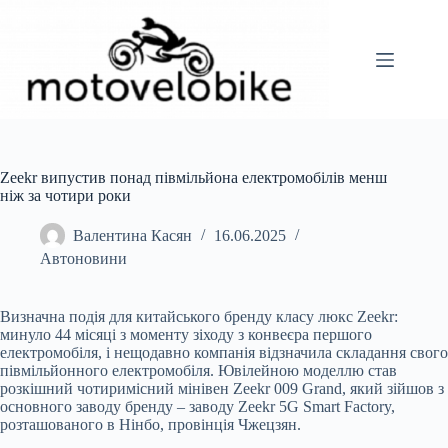
Перейти
до
вмісту
Zeekr випустив понад півмільйона електромобілів менш
ніж за чотири роки
Валентина Касян
16.06.2025
Автоновини
Визначна подія для китайського бренду класу люкс Zeekr:
минуло 44 місяці з моменту зіходу з конвеєра першого
електромобіля, і нещодавно компанія відзначила складання свого
півмільйонного електромобіля. Ювілейною моделлю став
розкішний чотиримісний мінівен Zeekr 009 Grand, який зійшов з
основного заводу бренду – заводу Zeekr 5G Smart Factory,
розташованого в Нінбо, провінція Чжецзян.