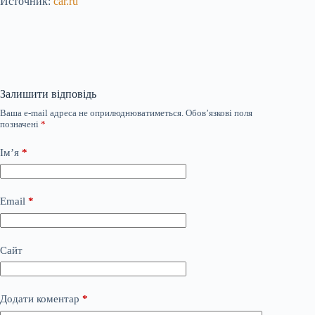
Источник:
car.ru
Залишити відповідь
Ваша e-mail адреса не оприлюднюватиметься.
Обов’язкові поля
позначені
*
Ім’я
*
Email
*
Сайт
Додати коментар
*