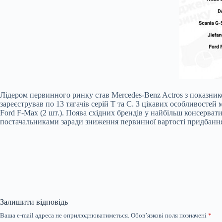
Лідером первинного ринку став Mercedes-Benz Actros з показни
зареєстрував по 13 тягачів серій T та C. З цікавих особливостей 
Ford F-Max (2 шт.). Поява східних брендів у найбільш консерват
постачальниками заради зниження первинної вартості придбання
Залишити відповідь
Ваша e-mail адреса не оприлюднюватиметься.
Обов’язкові поля позначені
*