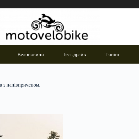
Велоновини
Тест-драйв
Тюнінг
ів з напівпричепом.