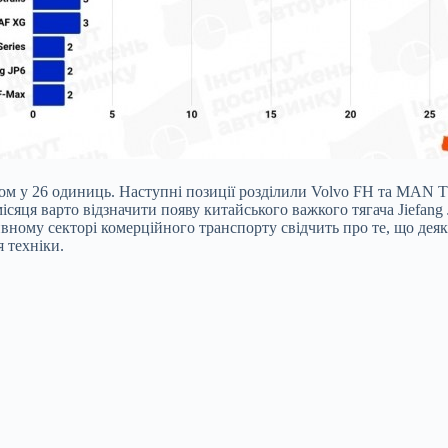
ком у 26 одиниць. Наступні позиції розділили Volvo FH та MAN 
місяця варто відзначити появу китайського важкого тягача Jiefang
ивному секторі комерційного транспорту свідчить про те, що дея
 техніки.