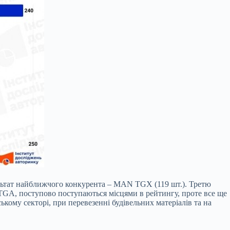
льтат найближчого конкурента – MAN TGX (119 шт.). Третю
 TGA, поступово поступаються місцями в рейтингу, проте все ще
кому секторі, при перевезенні будівельних матеріалів та на