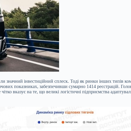
дчили значний інвестиційний сплеск. Тоді як ринки інших типів к
ючових показниках, забезпечивши сумарно 1414 реєстрацій. Гол
Це чітко вказує на те, що великі логістичні підприємства адапту