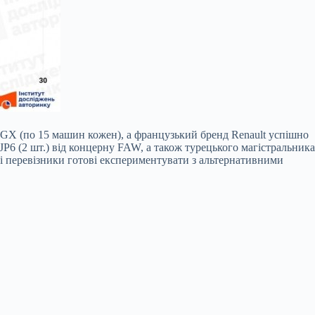
TGX (по 15 машин кожен), а французький бренд Renault успішно
 JP6 (2 шт.) від концерну FAW, а також турецького магістральника
кі перевізники готові експериментувати з альтернативними