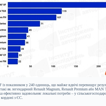
 із показником у 240 одиниць, що майже вдвічі перевищує резу
і, такі як легендарний Renault Magnum, Renault Premium або MAN
а ефективно задовольняє локальні потреби – у сільськогосподарсь
 кордоні з ЄС.