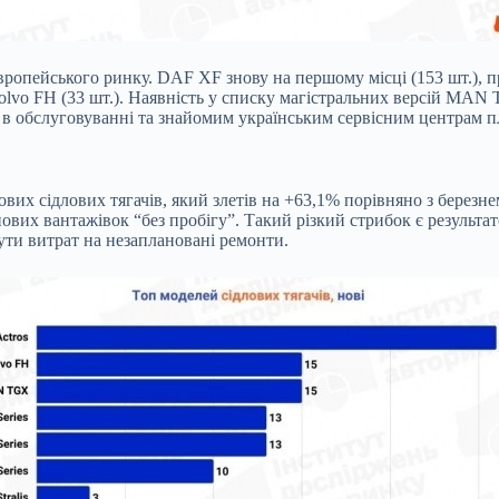
європейського ринку. DAF XF знову на першому місці (153 шт.),
 Volvo FH (33 шт.). Наявність у списку магістральних версій MAN
м в обслуговуванні та знайомим українським сервісним центрам 
вих сідлових тягачів, який злетів на +63,1% порівняно з березн
нових вантажівок “без пробігу”. Такий різкий стрибок є результа
ути витрат на незаплановані ремонти.