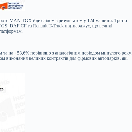
 проте MAN TGX йде слідом з результатом у 124 машини. Третю
 TGS, DAF CF та Renault T-Truck підтверджує, що великі
платформам.
ем та на +53,6% порівняно з аналогічним періодом минулого року.
том виконання великих контрактів для фірмових автопарків, які