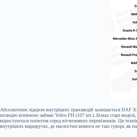
Абсолютним лідером внутрішніх транзакцій залишається DAF XF
позицію впевнено займає Volvo FH (107 шт.). Більш старі модел
користуються попитом серед вітчизняних перевізників. Ця технік
внутрішніх маршрутах, де екологічні вимоги не такі суворі, як на