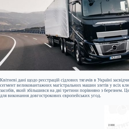
Квітневі дані щодо реєстрацій сідлових тягачів в Україні засві
сегмент великовантажних магістральних машин злетів у всіх кл
засобів, який збільшився на дві третини порівняно з березнем. 
для виконання довгострокових європейських угод.