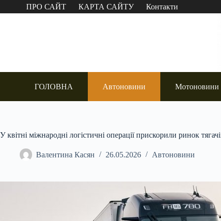
Перейти
ПРО САЙТ
КАРТА САЙТУ
Контакти
до
вмісту
ГОЛОВНА
Автоновини
Мотоновини
У квітні міжнародні логістичні операції прискорили ринок тягач
Валентина Касян
26.05.2026
Автоновини