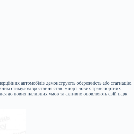
омерційних автомобілів демонструють обережність або стагнацію,
овним стимулом зростання став імпорт нових транспортних
валися до нових паливних умов та активно оновлюють свій парк