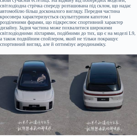
своїй сучасній естетиці. На відміну від попередніх моделей,
світлодіодна стрічка спереду розташована під
склом, що надає
автомобілю більш досконалого вигляду. Передня частина
кросовера характеризується скульптурним капотом і
розділеними фарами, що підкреслює спортивний характер
дизайну. Задня частина може похвалитися широкими
світлодіодними ліхтарями, подібними до тих, що є на моделі L9,
а також подвійним спойлером, який не тільки покращує
спортивний вигляд, але й оптимізує аеродинаміку.