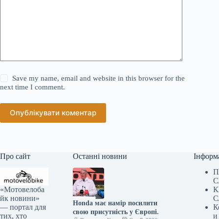
Save my name, email and website in this browser for the
next time I comment.
Опублікувати коментар
Про сайт
Останні новини
Інформ
П
С
«Мотовелоба
К
йк новини»
С
Honda має намір посилити
— портал для
К
свою присутність у Європі.
тих, хто
и