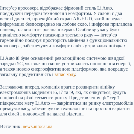
Інтер’єр кросовера відображає фірмовий стиль Li Auto,
поєднуючи передові технології з комфортом. У салоні є два
великі дисплеї, проекційний екран AR-HUD, який передає
інформацію безпосередньо на лобове скло, і цифрова приладова
панель, плавно інтегрована в кермо. Особливу увагу було
приділено комфорту пасажирів третього ряду — інтер’єр
гармонійно поєднує просторість мінівена з функціональністю
кросовера, забезпечуючи комфорт навіть у тривалих поїздках.
Li Auto i8 буде оснащений революційною системою швидкої
зарядки 5C, яка значно скорочує тривалість поповнення енергії,
а також новою енергоефективною платформою, яка покращує
загальну продуктивність і
запас ходу
.
Заглядаючи вперед, компанія прагне розширити лінійку
електромобілів моделями i6, i7 та i9, які, як очікується, будуть
націлені на різні сегменти ринку. Представлення цієї серії
підкреслює мету Li Auto — закріпитися на ринку електромобілів
преміум-класу, забезпечуючи технологічні та просторі варіанти
для сімей і подорожей на далекі відстані.
Источник:
news.infocar.ua