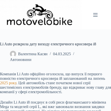
Перейти
до
вмісту
Li Auto розкрила дату виходу електричного кросовера i8
Валентина Касян
04.03.2025
Автоновини
Компанія Li Auto офіційно оголосила, що випуск її першого
повністю електричного кросовера i8 запланований на липень
2025 року
. Цей автомобіль стане початком нової серії
шестимісних електромобілів бренду, що відкриває нову главу для
компанії у сфері електромобільності.
Дизайн Li Auto i8 поєднує в собі риси флагманського мінівена
Mega та моделей серії L, які вже завоювали визнання завдяки