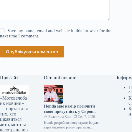
Save my name, email and website in this browser for the
next time I comment.
Опублікувати коментар
Про сайт
Останні новини
Інформ
П
С
«Мотовелоба
К
йк новини»
С
Honda має намір посилити
— портал для
К
свою присутність у Європі.
тих, хто
и
Валентина Касян
Сер 7, 2026
цікавиться
Honda розробляє нову стратегію для
авто, мото та
європейського ринку, прагнучи
велотранспор