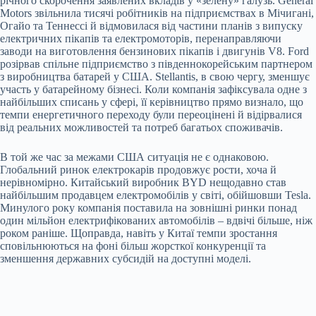
річного скорочення заявлених вкладів у «зелену» галузь. General
Motors звільнила тисячі робітників на підприємствах в Мічигані,
Огайо та Теннессі й відмовилася від частини планів з випуску
електричних пікапів та електромоторів, перенаправляючи
заводи на виготовлення бензинових пікапів і двигунів V8. Ford
розірвав спільне підприємство з південнокорейським партнером
з виробництва батарей у США. Stellantis, в свою чергу, зменшує
участь у батарейному бізнесі. Коли компанія зафіксувала одне з
найбільших списань у сфері, її керівництво прямо визнало, що
темпи енергетичного переходу були переоцінені й відірвалися
від реальних можливостей та потреб багатьох споживачів.
В той же час за межами США ситуація не є однаковою.
Глобальний ринок електрокарів продовжує рости, хоча й
нерівномірно. Китайський виробник BYD нещодавно став
найбільшим продавцем електромобілів у світі, обійшовши Tesla.
Минулого року компанія поставила на зовнішні ринки понад
один мільйон електрифікованих автомобілів – вдвічі більше, ніж
роком раніше. Щоправда, навіть у Китаї темпи зростання
сповільнюються на фоні більш жорсткої конкуренції та
зменшення державних субсидій на доступні моделі.