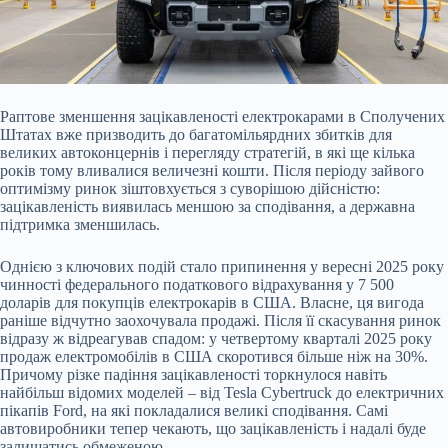
Раптове зменшення зацікавленості електрокарами в Сполучених
Штатах вже призводить до багатомільярдних збитків для
великих автоконцернів і перегляду стратегій, в які ще кілька
років тому вливалися величезні кошти. Після періоду зайвого
оптимізму ринок зіштовхується з суворішою дійсністю:
зацікавленість виявилась меншою за сподівання, а державна
підтримка зменшилась.
Однією з ключових подій стало припинення у вересні 2025 року
чинності федерального податкового відрахування у 7 500
доларів для покупців електрокарів в США. Власне, ця вигода
раніше відчутно заохочувала продажі. Після її скасування ринок
відразу ж відреагував спадом: у четвертому кварталі 2025 року
продаж електромобілів в США скоротився більше ніж на 30%.
Причому різке падіння зацікавленості торкнулося навіть
найбільш відомих моделей – від Tesla Cybertruck до електричних
пікапів Ford, на які покладалися великі сподівання. Самі
автовиробники тепер чекають, що зацікавленість і надалі буде
залишатись обмеженою.