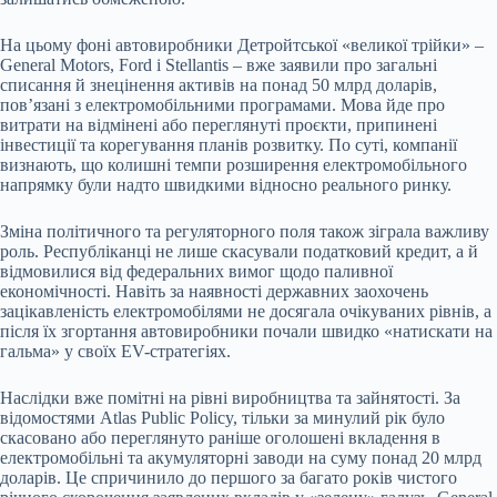
На цьому фоні автовиробники Детройтської «великої трійки» –
General Motors, Ford і Stellantis – вже заявили про загальні
списання й знецінення активів на понад 50 млрд доларів,
пов’язані з електромобільними програмами. Мова йде про
витрати на відмінені або переглянуті проєкти, припинені
інвестиції та корегування планів розвитку. По суті, компанії
визнають, що колишні темпи розширення електромобільного
напрямку були надто швидкими відносно реального ринку.
Зміна політичного та регуляторного поля також зіграла важливу
роль. Республіканці не лише скасували податковий кредит, а й
відмовилися від федеральних вимог щодо паливної
економічності. Навіть за наявності державних заохочень
зацікавленість електромобілями не досягала очікуваних рівнів, а
після їх згортання автовиробники почали швидко «натискати на
гальма» у своїх EV-стратегіях.
Наслідки вже помітні на рівні виробництва та зайнятості. За
відомостями Atlas Public Policy, тільки за минулий рік було
скасовано або переглянуто раніше оголошені вкладення в
електромобільні та акумуляторні заводи на суму понад 20 млрд
доларів. Це спричинило до першого за багато років чистого