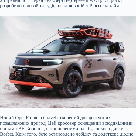
28 травня по 1 червня на озері Вертерзее в Австрії. Проєкт
розробили в дизайн-студії, розташованій у Рюссельсхаймі.
Новий Opel Frontera Gravel створений для доступних
позашляхових пригод.
Цей кросовер оснащений всюдихідними
шинами BF Goodrich, встановленими на 16-дюймові диски
Borbet. Крім того, було встановлено лебідку та додаткове діодне