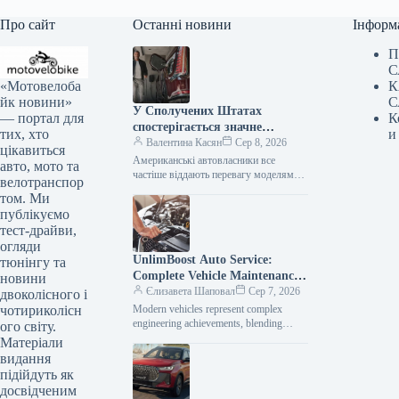
Про сайт
Останні новини
Інформ
П
С
«Мотовелоба
К
йк новини»
С
У Сполучених Штатах
— портал для
К
спостерігається значне
тих, хто
и
зниження популярності
Валентина Касян
Сер 8, 2026
цікавиться
елітних автомобілів.
Американські автовласники все
авто, мото та
частіше віддають перевагу моделям
велотранспор
від виробників масового сегмента,
том. Ми
аніж автомобілям преміум-класу. Дані,
публікуємо
зібрані J.D. Power за перше…
тест-драйви,
огляди
UnlimBoost Auto Service:
тюнінгу та
Complete Vehicle Maintenance
новини
& ECU Tuning
Єлизавета Шаповал
Сер 7, 2026
двоколісного і
чотириколісн
Modern vehicles represent complex
engineering achievements, blending
ого світу.
sophisticated mechanical components
Матеріали
with intricate electronic management
видання
systems. When searching for specialized
підійдуть як
car…
досвідченим