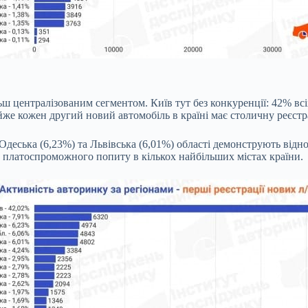
ш централізованим сегментом. Київ тут без конкуренції: 42% всі
айже кожен другий новий автомобіль в країні має столичну реєстр
Одеська (6,23%) та Львівська (6,01%) області демонструють відн
 платоспроможного попиту в кількох найбільших містах країни.