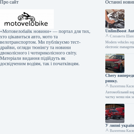
Про сайт
Останні нови
UnlimBoost Aut
«Мотовелобайк новини» — портал для тих,
Єлизавета Шап
хто цікавиться авто, мото та
велотранспортом. Ми публікуємо тест-
Modern vehicles rep
electronic manageme
драйви, огляди тюнінгу та новини
двоколісного і чотириколісного світу.
Матеріали видання підійдуть як
досвідченим водіям, так і початківцям.
Chery випереди
ринку.
Валентина Кася
Автомобільний вир
частку менш ніж з
У липні украї
Валентина Кася