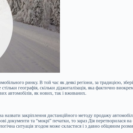
обільного ринку. В той час як деякі регіони, за традицією, збер
 стільки географія, скільки діджиталізація, яка фактично виокре
вих автомобілів, як нових, так і вживаних.
назвати закріплення дистанційного методу продажу автомобілів
ві документи та “мокрі” печатки, то зараз Дія перетворилася на 
огічна ситуація згодом може скластися і з давно обіцяним розмитн