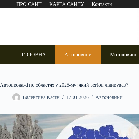
Перейти
ПРО САЙТ
КАРТА САЙТУ
Контакти
до
вмісту
ГОЛОВНА
Автоновини
Мотоновини
Автопродажі по областях у 2025-му: який регіон лідирував?
Валентина Касян
17.01.2026
Автоновини