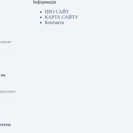
Інформація
ПРО САЙТ
КАРТА САЙТУ
Контакти
ntricate
 на
відсоткову
сотки.