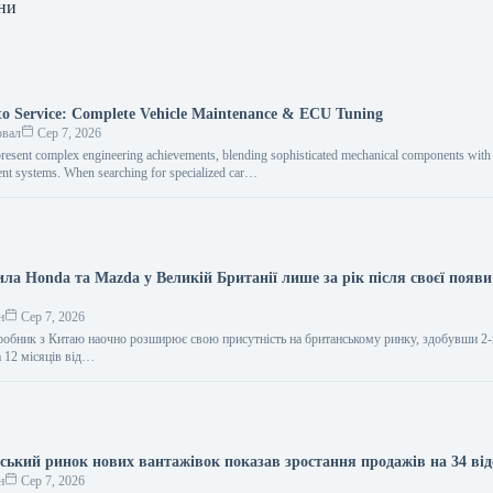
ни
o Service: Complete Vehicle Maintenance & ECU Tuning
овал
Сер 7, 2026
resent complex engineering achievements, blending sophisticated mechanical components with i
nt systems. When searching for specialized car…
ла Honda та Mazda у Великій Британії лише за рік після своєї появи
н
Сер 7, 2026
обник з Китаю наочно розширює свою присутність на британському ринку, здобувши 2-
а 12 місяців від…
нський ринок нових вантажівок показав зростання продажів на 34 від
н
Сер 7, 2026