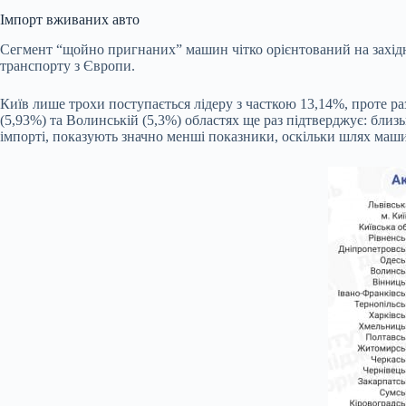
Імпорт вживаних авто
Сегмент “щойно пригнаних” машин чітко орієнтований на західни
транспорту з Європи.
Київ лише трохи поступається лідеру з часткою 13,14%, проте р
(5,93%) та Волинській (5,3%) областях ще раз підтверджує: близьк
імпорті, показують значно менші показники, оскільки шлях маши