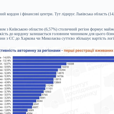
й кордон і фінансові центри. Тут лідирує Львівська область (1
азом з Київською областю (6,57%) столичний регіон формує майже
ість до кордону залишається головним чинником для цього бізнесу.
ни з ЄС до Харкова чи Миколаєва суттєво збільшує вартість лог