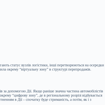
ігають статус вузлів логістики, інші перетворюються на осередки
мила окрему “віртуальну зону” в структурі перепродажів.
 за допомогою Дії. Якщо раніше значна частина автомобілістів
окрему “цифрову зону”, де в регіональному розрізі відбувається
енням в Дії – спочатку буде стриманість, а потім, як і з