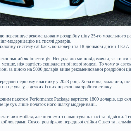
 що перевищує рекомендовану роздрібну ціну 25-го модельного ро
нг-модернізацію на тисячі доларів.
хлопну систему cat-back, койловери та 18-дюймові диски TE37.
же економний як інвестиція. Нещодавно ми повідомляли, як торги
 менше, ніж вартість еквівалентної нової моделі. То чому ж авто
оні за ціною на 5000 доларів вище рекомендованої роздрібної ці
її передали першому власнику у 2023 році. Хоча вона, можливо, п
на це увагу, а деяких із них переконала зробити ставку.
овим пакетом Performance Package вартістю 1800 доларів, що скл
е це був лише початок його шляху модернізації.
пекти автомобіля, але почнемо з налаштувань шасі та підвіски. 
койловерами Cusco, розпіркою передньої стійки Cusco та гальмі