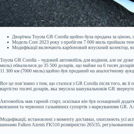
Дворічна Toyota GR Corolla щойно була продана за ціною,
Модель Core 2023 року з пробігом 7 000 миль пройшла тюні
Модифікації включають карбоновий впускний колектор, ви
Toyota GR Corolla – чудовий автомобіль для водіння, але не ду
миль) обвалилися до 35 500 доларів, що майже на 6 тисяч доларів
11 300 км (7000 миль) щойно був проданий на аналогічному аукці
Все це пов’язано з тим, що сталося з GR Corolla після того, як 
вартістю тисячі доларів, яка змусила шанувальників GR звернути 
Автомобіль мав гарний старт, оскільки він був оснащений додатк
ковзання та червоних гальмівних супортів з маркуванням GR. Ал
Модифікації, встановлені з моменту доставки, охоплюють усі ас
шинами Falken Azenis FK510 розмірністю 265/35, регульованими 