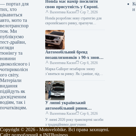
Honda має намір посилити
— портал для
К
свою присутність у Європі.
тих, хто
и
Валентина Касян
Сер 7, 2026
цікавиться
Honda розробляє нову стратегію для
авто, мото та
європейського ринку, прагнучи
велотранспор
відновити позиції після суттєвого
том. Ми
спаду обсягів збуту. Протягом
публікуємо
десятиліття компанія відзначила
тест-драйви,
зменшення…
огляди
Автомобільний бренд
тюнінгу та
позашляховиків з 90-х знову
новини
з’явиться на ринку.
Валентина Касян
Сер 6, 2026
двоколісного і
чотириколісн
Марка Galloper незабаром знову
з’явиться на ринку. Як і раніше, під
ого світу.
цією торговою маркою будуть
Матеріали
випускатися автомобілі підвищеної
видання
прохідності. Відродженням…
підійдуть як
досвідченим
водіям, так і
У липні український
початківцям.
автомобільний ринок
відзначився посиленням
Валентина Касян
Сер 6, 2026
позицій гібридних
У липні 2026 року транспортні засоби
автомобілів.
з традиційними двигунами
Copyright © 2026 - Motovelobike. Всі права захищені.
забезпечили понад 61% реалізацій
нових легкових автомобілів в Україні.
Сайт розроблений в INFBusiness.