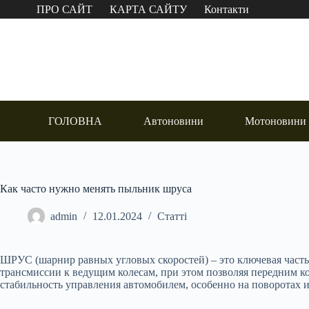
Перейти
ПРО САЙТ
КАРТА САЙТУ
Контакти
до
вмісту
ГОЛОВНА
Автоновини
Мотоновини
Как часто нужно менять пыльник шруса
admin
12.01.2024
Статті
ШРУС (шарнир равных угловых скоростей) – это ключевая часть
трансмиссии к ведущим колесам, при этом позволяя передним ко
стабильность управления автомобилем, особенно на поворотах и