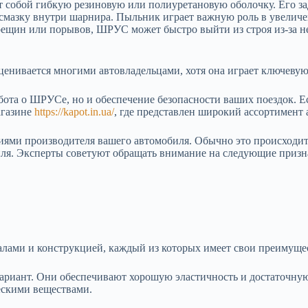
 собой гибкую резиновую или полиуретановую оболочку. Его за
ь смазку внутри шарнира. Пыльник играет важную роль в увели
рещин или порывов, ШРУС может быстро выйти из строя из-за нед
нивается многими автовладельцами, хотя она играет ключевую 
абота о ШРУСе, но и обеспечение безопасности ваших поездок. 
агазине
https://kapot.in.ua/
, где представлен широкий ассортимент 
ями производителя вашего автомобиля. Обычно это происходит п
иля. Эксперты советуют обращать внимание на следующие призн
ами и конструкцией, каждый из которых имеет свои преимущес
риант. Они обеспечивают хорошую эластичность и достаточную
ескими веществами.