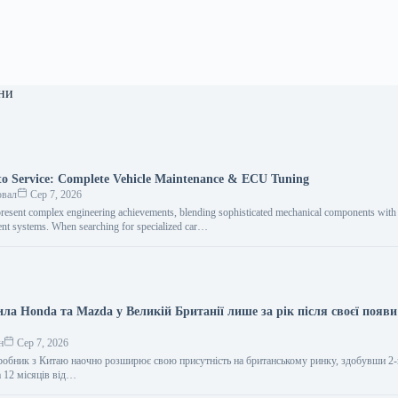
ни
o Service: Complete Vehicle Maintenance & ECU Tuning
овал
Сер 7, 2026
resent complex engineering achievements, blending sophisticated mechanical components with i
nt systems. When searching for specialized car…
ла Honda та Mazda у Великій Британії лише за рік після своєї появи
н
Сер 7, 2026
обник з Китаю наочно розширює свою присутність на британському ринку, здобувши 2-
а 12 місяців від…