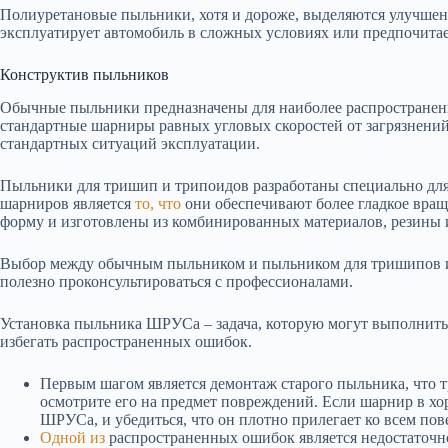
Полиуретановые пыльники, хотя и дороже, выделяются улучшенн
эксплуатирует автомобиль в сложных условиях или предпочита
Конструктив пыльников
Обычные пыльники предназначены для наиболее распространен
стандартные шарниры равных угловых скоростей от загрязнений
стандартных ситуаций эксплуатации.
Пыльники для тришип и трипоидов разработаны специально дл
шарниров является
то, что
они обеспечивают более гладкое вра
форму и изготовлены из комбинированных материалов, резины 
Выбор между обычным пыльником и пыльником для тришипов и 
полезно проконсультироваться с профессионалами.
Установка пыльника ШРУСа – задача, которую могут выполнить 
избегать распространенных ошибок.
Первым шагом является демонтаж старого пыльника, что т
осмотрите его на предмет повреждений. Если шарнир в х
ШРУСа, и убедиться, что он плотно прилегает ко всем пов
Одной из
распространенных ошибок является недостаточно