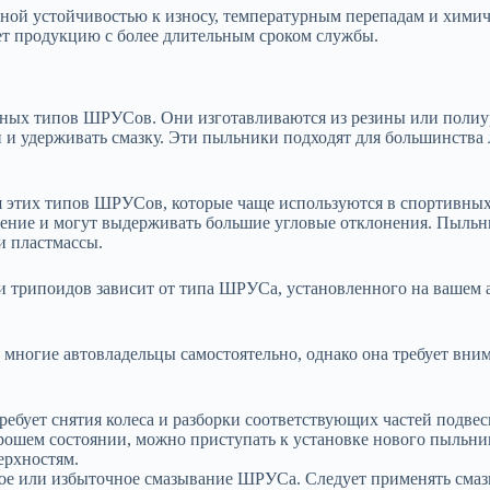
ой устойчивостью к износу, температурным перепадам и химичес
ет продукцию с более длительным сроком службы.
ных типов ШРУСов. Они изготавливаются из резины или полиу
 и удерживать смазку. Эти пыльники подходят для большинства
я этих типов ШРУСов, которые чаще используются в спортивны
щение и могут выдерживать большие угловые отклонения. Пыль
и пластмассы.
трипоидов зависит от типа ШРУСа, установленного на вашем а
многие автовладельцы самостоятельно, однако она требует вни
ребует снятия колеса и разборки соответствующих частей подвес
орошем состоянии, можно приступать к установке нового пыльн
ерхностям.
е или избыточное смазывание ШРУСа. Следует применять смазку 