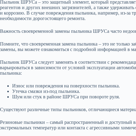
Пыльник ШРУСа – это защитный элемент, который представляет
реагентов и других внешних загрязнителей, а также удерживат
и коррозию. В случае повреждения пыльника, например, из-за т
необходимости дорогостоящего ремонта.
Важность своевременной замены пыльника ШРУСа часто недооце
Помните, что своевременная замена пыльника – это не только з
замены, вы можете ознакомиться с подробной информацией в м
Пыльник ШРУСа следует заменять в соответствии с рекомендаци
варьироваться в зависимости от условий эксплуатации автомоб
пыльника:
Износ или повреждения на поверхности пыльника.
Утечка смазки из-под пыльника.
Шум или стук в районе ШРУСа при повороте руля.
Существуют различные типы пыльников, отличающиеся материал
Резиновые пыльники – самый распространенный и доступный ва
экстремальных температур или контакта с агрессивными химич