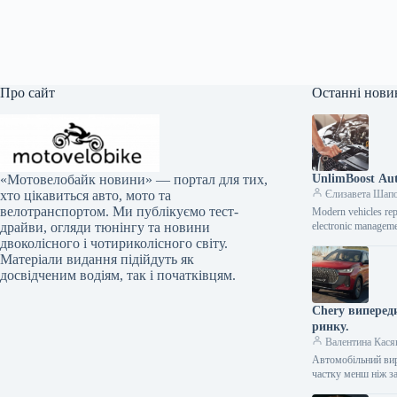
Про сайт
Останні нови
UnlimBoost Aut
«Мотовелобайк новини» — портал для тих,
Єлизавета Шап
хто цікавиться авто, мото та
велотранспортом. Ми публікуємо тест-
Modern vehicles rep
electronic manageme
драйви, огляди тюнінгу та новини
двоколісного і чотириколісного світу.
Матеріали видання підійдуть як
досвідченим водіям, так і початківцям.
Chery випереди
ринку.
Валентина Кася
Автомобільний вир
частку менш ніж з