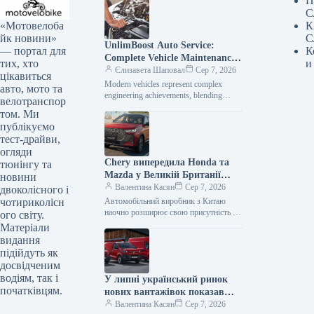
П
С
«Мотовелоба
К
йк новини»
С
UnlimBoost Auto Service:
— портал для
К
Complete Vehicle Maintenance
тих, хто
и
& ECU Tuning
Єлизавета Шаповал
Сер 7, 2026
цікавиться
Modern vehicles represent complex
авто, мото та
engineering achievements, blending
велотранспор
sophisticated mechanical components
том. Ми
with intricate electronic management
публікуємо
systems. When searching for specialized
тест-драйви,
car…
огляди
Chery випередила Honda та
тюнінгу та
Mazda у Великій Британії
новини
лише за рік після своєї появи
Валентина Касян
Сер 7, 2026
двоколісного і
на ринку.
чотириколісн
Автомобільний виробник з Китаю
наочно розширює свою присутність на
ого світу.
британському ринку, здобувши 2-
Матеріали
відсоткову частку менш ніж за 12
видання
місяців від…
підійдуть як
досвідченим
водіям, так і
У липні український ринок
початківцям.
нових вантажівок показав
зростання продажів на 34
Валентина Касян
Сер 7, 2026