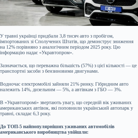
У травні українці придбали 3,8 тисяч авто з пробігом,
імпортованих зі Сполучених Штатів, що демонструє зниження
на 12% порівняно з аналогічним періодом 2025 року. Цю
інформацію надає «Укравтопром».
Зазначається, що переважна більшість (57%) з цієї кількості — це
транспортні засоби з бензиновими двигунами.
Водночас електромобілі зайняли 21% ринку. Гібридним авто
належить 14%, дизельним — 5%, а автівкам з ГБО — 3%.
В «Укравтопромі» звертають увагу, що середній вік уживаних
американських автівок, які поповнили український автопарк у
травні, складає 6,3 року.
До ТОП-5 найпопулярніших уживаних автомобілів
американського виробництва увійшли: