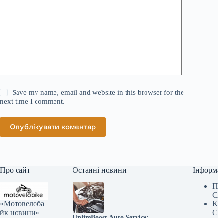
Save my name, email and website in this browser for the
next time I comment.
Опублікувати коментар
Про сайт
Останні новини
Інформ
П
С
«Мотовелоба
К
йк новини»
С
UnlimBoost Auto Service: