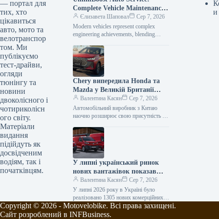
— портал для
К
Complete Vehicle Maintenance
тих, хто
и
& ECU Tuning
Єлизавета Шаповал
Сер 7, 2026
цікавиться
Modern vehicles represent complex
авто, мото та
engineering achievements, blending
велотранспор
sophisticated mechanical components
том. Ми
with intricate electronic management
публікуємо
systems. When searching for specialized
тест-драйви,
car…
огляди
Chery випередила Honda та
тюнінгу та
Mazda у Великій Британії
новини
лише за рік після своєї появи
Валентина Касян
Сер 7, 2026
двоколісного і
на ринку.
чотириколісн
Автомобільний виробник з Китаю
наочно розширює свою присутність на
ого світу.
британському ринку, здобувши 2-
Матеріали
відсоткову частку менш ніж за 12
видання
місяців від…
підійдуть як
досвідченим
водіям, так і
У липні український ринок
початківцям.
нових вантажівок показав
зростання продажів на 34
Валентина Касян
Сер 7, 2026
відсотки.
У липні 2026 року в Україні було
реалізовано 1305 нових комерційних
Copyright © 2026 - Motovelobike. Всі права захищені.
транспортних засобів, що включають
вантажівки та спеціалізовану техніку.
Сайт розроблений в INFBusiness.