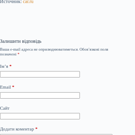
Источник:
car.ru
Залишити відповідь
Ваша e-mail адреса не оприлюднюватиметься.
Обов’язкові поля
позначені
*
Ім’я
*
Email
*
Сайт
Додати коментар
*