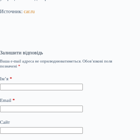
Источник:
car.ru
Залишити відповідь
Ваша e-mail адреса не оприлюднюватиметься.
Обов’язкові поля
позначені
*
Ім’я
*
Email
*
Сайт