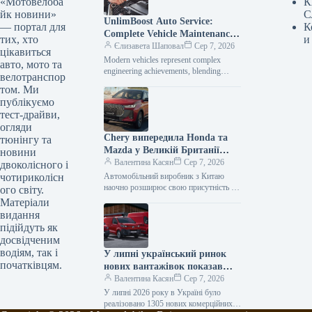
«Мотовелоба
К
йк новини»
С
UnlimBoost Auto Service:
— портал для
К
Complete Vehicle Maintenance
тих, хто
и
& ECU Tuning
Єлизавета Шаповал
Сер 7, 2026
цікавиться
Modern vehicles represent complex
авто, мото та
engineering achievements, blending
велотранспор
sophisticated mechanical components
том. Ми
with intricate electronic management
публікуємо
systems. When searching for specialized
тест-драйви,
car…
огляди
Chery випередила Honda та
тюнінгу та
Mazda у Великій Британії
новини
лише за рік після своєї появи
Валентина Касян
Сер 7, 2026
двоколісного і
на ринку.
чотириколісн
Автомобільний виробник з Китаю
наочно розширює свою присутність на
ого світу.
британському ринку, здобувши 2-
Матеріали
відсоткову частку менш ніж за 12
видання
місяців від…
підійдуть як
досвідченим
водіям, так і
У липні український ринок
початківцям.
нових вантажівок показав
зростання продажів на 34
Валентина Касян
Сер 7, 2026
відсотки.
У липні 2026 року в Україні було
реалізовано 1305 нових комерційних