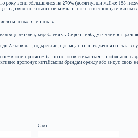
 року вони збільшилися на 270% (досягнувши майже 188 тисяч ав
цтва дозволить китайській компанії повністю уникнути високих 
мовлена низкою чинників:
алізації деталей, вироблених у Європі, набудуть чинності раніш
о Альтавілла, підкреслив, що часу на спорудження об’єкта з н
дної Європи протягом багатьох років стикається з проблемою на
е активно пропонує китайським брендам оренду або викуп своїх н
Сайт