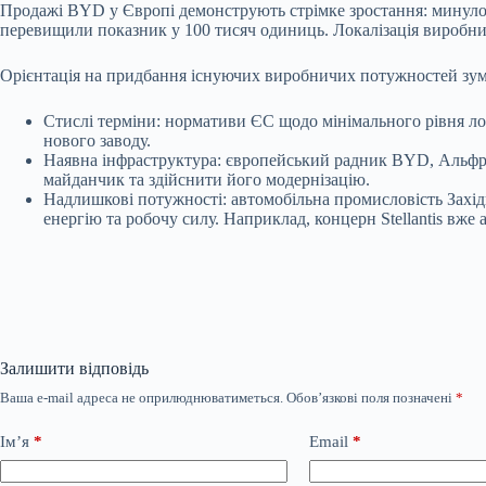
Продажі BYD у Європі демонструють стрімке зростання: минулого
перевищили показник у 100 тисяч одиниць. Локалізація виробни
Орієнтація на придбання існуючих виробничих потужностей зу
Стислі терміни: нормативи ЄС щодо мінімального рівня лок
нового заводу.
Наявна інфраструктура: європейський радник BYD, Альфред
майданчик та здійснити його модернізацію.
Надлишкові потужності: автомобільна промисловість Захі
енергію та робочу силу. Наприклад, концерн Stellantis вж
Залишити відповідь
Ваша e-mail адреса не оприлюднюватиметься.
Обов’язкові поля позначені
*
Ім’я
*
Email
*