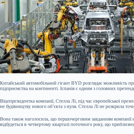
Китайський автомобільний гігант BYD розглядає можливість пр
підприємства на континенті. Іспанія є одним з головних претенд
Віцепрезидентка компанії, Стелла Лі, під час європейської презе
не будівництву нового об’єкта з нуля. Стелла Лі не розкрила то
Вона також наголосила, що першочерговим завданням компанії н
відбудеться в четвертому кварталі поточного року, що приблизно