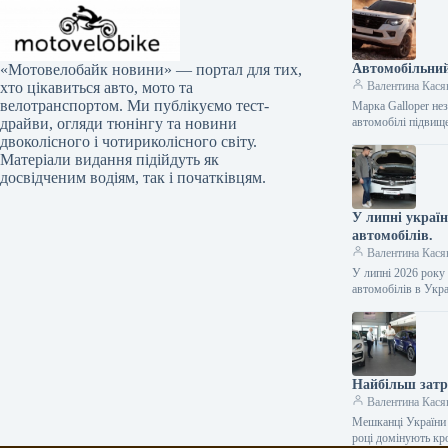
Автомобільний
«Мотовелобайк новини» — портал для тих,
Валентина Кася
хто цікавиться авто, мото та
велотранспортом. Ми публікуємо тест-
Марка Galloper нез
автомобілі підвищ
драйви, огляди тюнінгу та новини
двоколісного і чотириколісного світу.
Матеріали видання підійдуть як
досвідченим водіям, так і початківцям.
У липні украї
автомобілів.
Валентина Кася
У липні 2026 року
автомобілів в Укр
Найбільш затр
Валентина Кася
Мешканці України 
році домінують кр