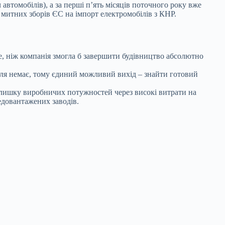
томобілів), а за перші п’ять місяців поточного року вже
митних зборів ЄС на імпорт електромобілів з КНР.
е, ніж компанія змогла б завершити будівництво абсолютно
уля немає, тому єдиний можливий вихід – знайти готовий
длишку виробничих потужностей через високі витрати на
едовантажених заводів.