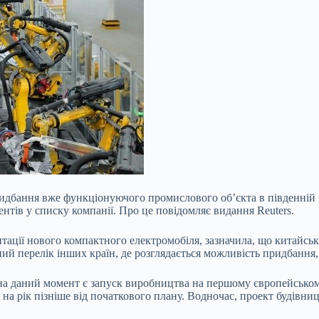
идбання вже функціонуючого промислового об’єкта в південній 
ентів у списку компанії. Про це повідомляє видання Reuters.
нтації нового компактного електромобіля, зазначила, що китайськ
чний перелік інших країн, де розглядається можливість придбання
а даний момент є запуск виробництва на першому європейському
 на рік пізніше від початкового плану. Водночас, проект будівн