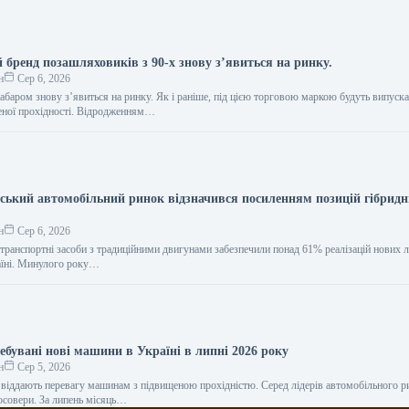
 бренд позашляховиків з 90-х знову з’явиться на ринку.
н
Сер 6, 2026
абаром знову з’явиться на ринку. Як і раніше, під цією торговою маркою будуть випуск
еної прохідності. Відродженням…
нський автомобільний ринок відзначився посиленням позицій гібрид
н
Сер 6, 2026
 транспортні засоби з традиційними двигунами забезпечили понад 61% реалізацій нових 
аїні. Минулого року…
ебувані нові машини в Україні в липні 2026 року
н
Сер 5, 2026
віддають перевагу машинам з підвищеною прохідністю. Серед лідерів автомобільного р
осовери. За липень місяць…