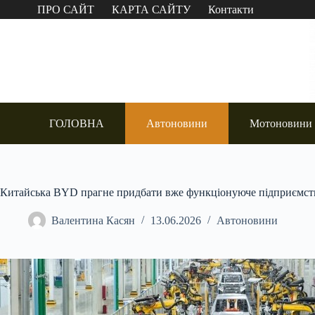
Перейти
ПРО САЙТ
КАРТА САЙТУ
Контакти
до
вмісту
ГОЛОВНА
Автоновини
Мотоновини
Китайська BYD прагне придбати вже функціонуюче підприємств
Валентина Касян
13.06.2026
Автоновини