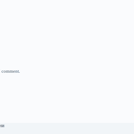
 I comment.
ни