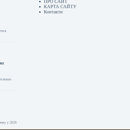
ПРО САЙТ
КАРТА САЙТУ
Контакти
атися
них
легкових
инку у 2026