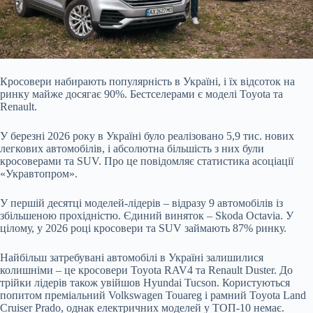
Кросовери набирають популярність в Україні, і їх відсоток на
ринку майже досягає 90%. Бестселерами є моделі Toyota та
Renault.
У березні 2026 року в Україні було реалізовано 5,9 тис. нових
легкових автомобілів, і абсолютна більшість з них були
кросоверами та SUV. Про це повідомляє статистика асоціації
«Укравтопром».
У першій десятці моделей-лідерів – відразу 9 автомобілів із
збільшеною прохідністю. Єдиний виняток – Skoda Octavia. У
цілому, у 2026 році кросовери та SUV займають 87% ринку.
Найбільш затребувані автомобілі в Україні залишилися
колишніми – це кросовери Toyota RAV4 та Renault Duster. До
трійки лідерів також увійшов Hyundai Tucson. Користуються
попитом преміальний Volkswagen Touareg і рамний Toyota Land
Cruiser Prado, однак електричних моделей у ТОП-10 немає.