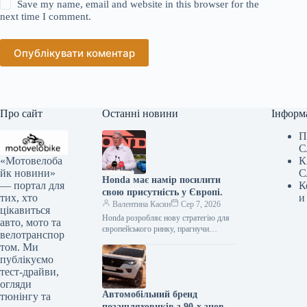
Save my name, email and website in this browser for the
next time I comment.
Опублікувати коментар
Про сайт
Останні новини
Інформ
П
С
«Мотовелоба
К
йк новини»
С
Honda має намір посилити
— портал для
К
свою присутність у Європі.
тих, хто
и
Валентина Касян
Сер 7, 2026
цікавиться
Honda розробляє нову стратегію для
авто, мото та
європейського ринку, прагнучи
велотранспор
відновити позиції після суттєвого
том. Ми
спаду обсягів збуту. Протягом
публікуємо
десятиліття компанія відзначила
тест-драйви,
зменшення…
огляди
Автомобільний бренд
тюнінгу та
позашляховиків з 90-х знову