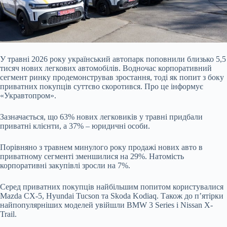
У травні 2026 року український автопарк поповнили близько 5,5
тисяч нових легкових автомобілів. Водночас корпоративний
сегмент ринку продемонстрував зростання, тоді як попит з боку
приватних покупців суттєво скоротився. Про це інформує
«Укравтопром».
Зазначається, що 63% нових легковиків у травні придбали
приватні клієнти, а 37% – юридичні особи.
Порівняно з травнем минулого року продажі нових авто в
приватному сегменті зменшилися на 29%. Натомість
корпоративні закупівлі зросли на 7%.
Серед приватних покупців найбільшим попитом користувалися
Mazda CX-5, Hyundai Tucson та Skoda Kodiaq. Також до п’ятірки
найпопулярніших моделей увійшли BMW 3 Series і Nissan X-
Trail.