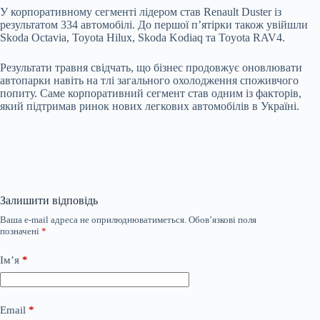
У корпоративному сегменті лідером став Renault Duster із
результатом 334 автомобілі. До першої п’ятірки також увійшли
Skoda Octavia, Toyota Hilux, Skoda Kodiaq та Toyota RAV4.
Результати травня свідчать, що бізнес продовжує оновлювати
автопарки навіть на тлі загального охолодження споживчого
попиту. Саме корпоративний сегмент став одним із факторів,
який підтримав ринок нових легкових автомобілів в Україні.
Залишити відповідь
Ваша e-mail адреса не оприлюднюватиметься.
Обов’язкові поля
позначені
*
Ім’я
*
Email
*