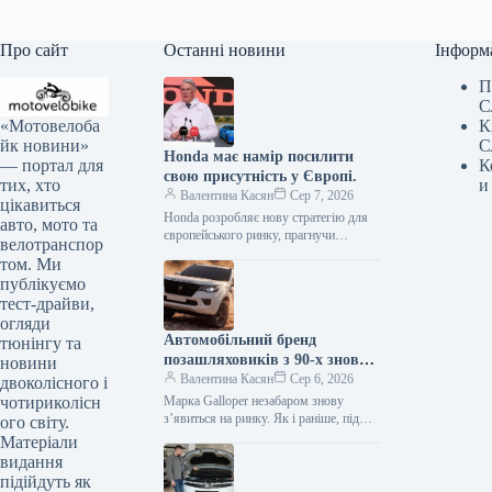
Про сайт
Останні новини
Інформ
П
С
«Мотовелоба
К
йк новини»
С
Honda має намір посилити
— портал для
К
свою присутність у Європі.
тих, хто
и
Валентина Касян
Сер 7, 2026
цікавиться
Honda розробляє нову стратегію для
авто, мото та
європейського ринку, прагнучи
велотранспор
відновити позиції після суттєвого
том. Ми
спаду обсягів збуту. Протягом
публікуємо
десятиліття компанія відзначила
тест-драйви,
зменшення…
огляди
Автомобільний бренд
тюнінгу та
позашляховиків з 90-х знову
новини
з’явиться на ринку.
Валентина Касян
Сер 6, 2026
двоколісного і
чотириколісн
Марка Galloper незабаром знову
з’явиться на ринку. Як і раніше, під
ого світу.
цією торговою маркою будуть
Матеріали
випускатися автомобілі підвищеної
видання
прохідності. Відродженням…
підійдуть як