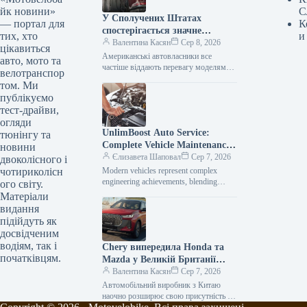
йк новини»
С
У Сполучених Штатах
— портал для
К
спостерігається значне
тих, хто
и
зниження популярності
Валентина Касян
Сер 8, 2026
цікавиться
елітних автомобілів.
Американські автовласники все
авто, мото та
частіше віддають перевагу моделям
велотранспор
від виробників масового сегмента,
том. Ми
аніж автомобілям преміум-класу. Дані,
публікуємо
зібрані J.D. Power за перше…
тест-драйви,
огляди
UnlimBoost Auto Service:
тюнінгу та
Complete Vehicle Maintenance
новини
& ECU Tuning
Єлизавета Шаповал
Сер 7, 2026
двоколісного і
чотириколісн
Modern vehicles represent complex
engineering achievements, blending
ого світу.
sophisticated mechanical components
Матеріали
with intricate electronic management
видання
systems. When searching for specialized
підійдуть як
car…
досвідченим
водіям, так і
Chery випередила Honda та
початківцям.
Mazda у Великій Британії
лише за рік після своєї появи
Валентина Касян
Сер 7, 2026
на ринку.
Автомобільний виробник з Китаю
наочно розширює свою присутність на