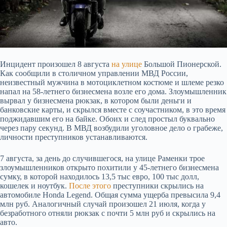
Инцидент произошел 8 августа
на улице
Большой Пионерской.
Как сообщили в столичном управлении МВД России,
неизвестный мужчина в мотоциклетном костюме и шлеме резко
напал на 58-летнего бизнесмена возле его дома. Злоумышленник
вырвал у бизнесмена рюкзак, в котором были
деньги и
банковские карты, и скрылся вместе с соучастником, в это время
поджидавшим его на байке. Обоих и след простыл буквально
через пару секунд. В МВД возбудили уголовное дело о грабеже,
личности преступников устанавливаются.
7 августа, за день до случившегося, на улице Раменки трое
злоумышленников открыто похитили у 45-летнего бизнесмена
сумку, в которой находилось 13,5 тыс евро, 100 тыс долл,
кошелек и ноутбук.
После этого
преступники скрылись на
автомобиле Honda Legend. Общая сумма ущерба превысила 9,4
млн руб. Аналогичный случай произошел 21 июля, когда у
безработного отняли рюкзак с почти 5 млн руб и скрылись на
авто.