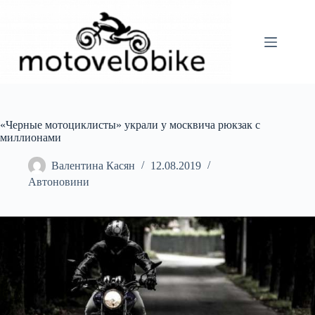
Перейти
до
вмісту
«Черные мотоциклисты» украли у москвича рюкзак с
миллионами
Валентина Касян
12.08.2019
Автоновини