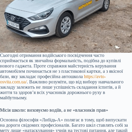
Сьогодні отримання водійського посвідчення часто
сприймається як звичайна формальність, подібна до купівлі
нового гаджета. Проте справжня майстерність керування
автомобілем починається не з пластикової картки, а з якісної
бази, яку закладає професійна автошкола
https://avto-
osvita.com.ua/
. Важливо розуміти, що від вибору навчального
закладу залежить не лише успішність складання іспитів, а й
життя та здоров’я всіх учасників дорожнього руху в
майбутньому.
Місія школи: виховуємо водіїв, а не «власників прав»
Основна філософія «Либідь-А» полягає в тому, щоб випускати
на дороги свідомих професіоналів. Багато шкіл ставлять собі за
мету лише «натаскування» учнів на тестові питання, але такий