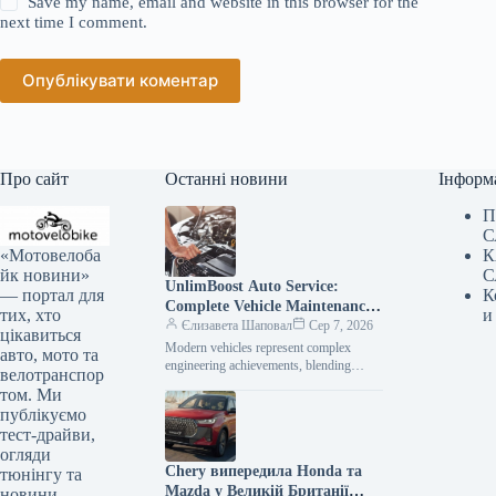
Save my name, email and website in this browser for the
next time I comment.
Опублікувати коментар
Про сайт
Останні новини
Інформ
П
С
«Мотовелоба
К
йк новини»
С
UnlimBoost Auto Service:
— портал для
К
Complete Vehicle Maintenance
тих, хто
и
& ECU Tuning
Єлизавета Шаповал
Сер 7, 2026
цікавиться
Modern vehicles represent complex
авто, мото та
engineering achievements, blending
велотранспор
sophisticated mechanical components
том. Ми
with intricate electronic management
публікуємо
systems. When searching for specialized
тест-драйви,
car…
огляди
Chery випередила Honda та
тюнінгу та
Mazda у Великій Британії
новини