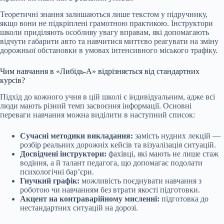
Теоретичні знання залишаються лише текстом у підручнику,
якщо вони не підкріплені грамотною практикою. Інструктори
школи приділяють особливу увагу вправам, які допомагають
відчути габарити авто та навчитися миттєво реагувати на зміну
дорожньої обстановки в умовах інтенсивного міського трафіку.
Чим навчання в «Либідь-А» відрізняється від стандартних
курсів?
Підхід до кожного учня в цій школі є індивідуальним, адже всі
люди мають різний темп засвоєння інформації. Основні
переваги навчання можна виділити в наступний список:
Сучасні методики викладання:
замість нудних лекцій —
розбір реальних дорожніх кейсів та візуалізація ситуацій.
Досвідчені інструктори:
фахівці, які мають не лише стаж
водіння, а й талант педагога, що допомагає подолати
психологічні бар’єри.
Гнучкий графік:
можливість поєднувати навчання з
роботою чи навчанням без втрати якості підготовки.
Акцент на контраварійному мисленні:
підготовка до
нестандартних ситуацій на дорозі.